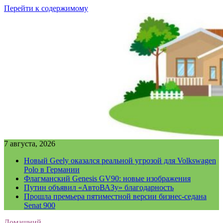
Перейти к содержимому
7 августа, 2026
Новый Geely оказался реальной угрозой для Volkswagen
Polo в Германии
Флагманский Genesis GV90: новые изображения
Путин объявил «АвтоВАЗу» благодарность
Прошла премьера пятиместной версии бизнес-седана
Senat 900
Домашний