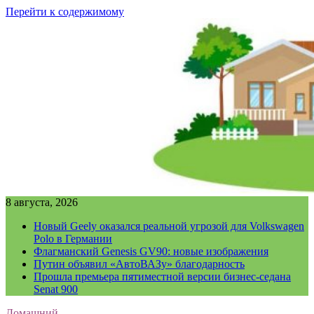
Перейти к содержимому
8 августа, 2026
Новый Geely оказался реальной угрозой для Volkswagen
Polo в Германии
Флагманский Genesis GV90: новые изображения
Путин объявил «АвтоВАЗу» благодарность
Прошла премьера пятиместной версии бизнес-седана
Senat 900
Домашний