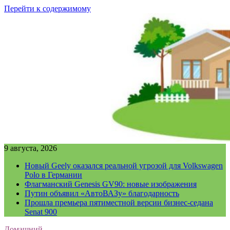
Перейти к содержимому
9 августа, 2026
Новый Geely оказался реальной угрозой для Volkswagen
Polo в Германии
Флагманский Genesis GV90: новые изображения
Путин объявил «АвтоВАЗу» благодарность
Прошла премьера пятиместной версии бизнес-седана
Senat 900
Домашний