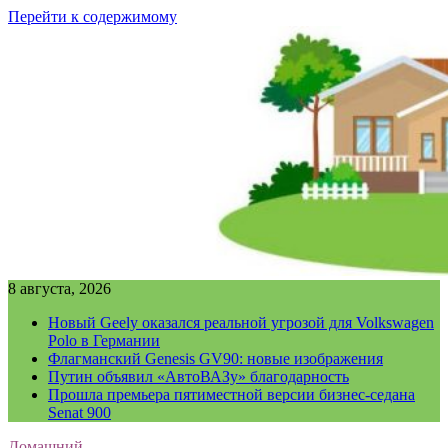
Перейти к содержимому
8 августа, 2026
Новый Geely оказался реальной угрозой для Volkswagen
Polo в Германии
Флагманский Genesis GV90: новые изображения
Путин объявил «АвтоВАЗу» благодарность
Прошла премьера пятиместной версии бизнес-седана
Senat 900
Домашний