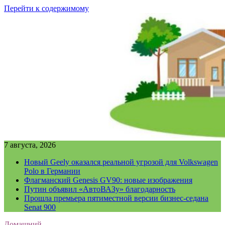
Перейти к содержимому
7 августа, 2026
Новый Geely оказался реальной угрозой для Volkswagen
Polo в Германии
Флагманский Genesis GV90: новые изображения
Путин объявил «АвтоВАЗу» благодарность
Прошла премьера пятиместной версии бизнес-седана
Senat 900
Домашний