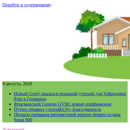
Перейти к содержимому
9 августа, 2026
Новый Geely оказался реальной угрозой для Volkswagen
Polo в Германии
Флагманский Genesis GV90: новые изображения
Путин объявил «АвтоВАЗу» благодарность
Прошла премьера пятиместной версии бизнес-седана
Senat 900
Домашний