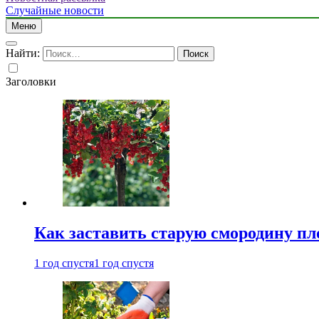
Случайные новости
Меню
Найти:
Заголовки
Как заставить старую смородину пл
1 год спустя
1 год спустя