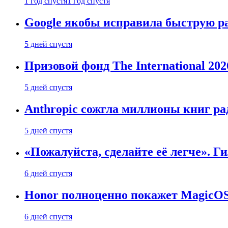
1 год спустя
1 год спустя
Google якобы исправила быструю ра
5 дней спустя
Призовой фонд The International 20
5 дней спустя
Anthropic сожгла миллионы книг ра
5 дней спустя
«Пожалуйста, сделайте её легче». Г
6 дней спустя
Honor полноценно покажет MagicOS 1
6 дней спустя