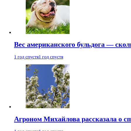
Вес американского бульдога — скол
1 год спустя
1 год спустя
Агроном Михайлова рассказала о сп