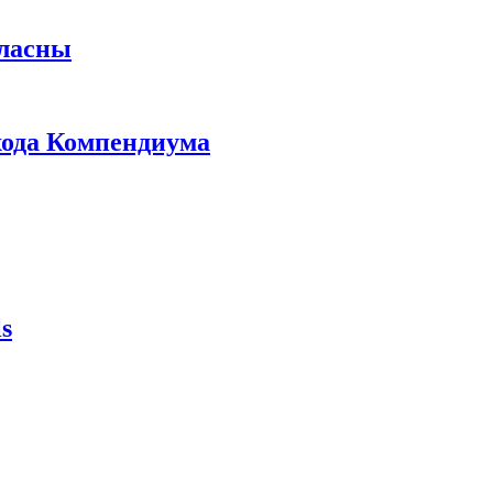
гласны
ыхода Компендиума
s