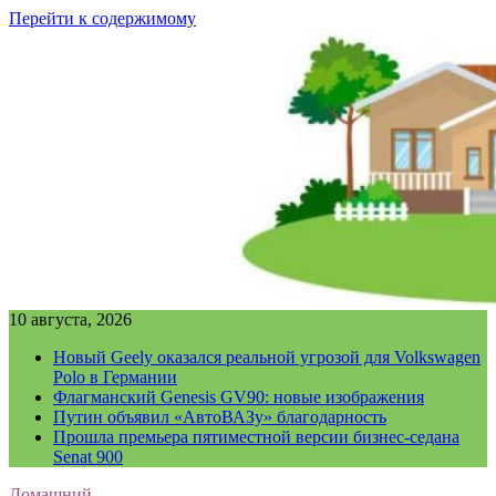
Перейти к содержимому
10 августа, 2026
Новый Geely оказался реальной угрозой для Volkswagen
Polo в Германии
Флагманский Genesis GV90: новые изображения
Путин объявил «АвтоВАЗу» благодарность
Прошла премьера пятиместной версии бизнес-седана
Senat 900
Домашний