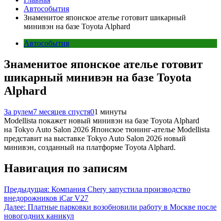
Автособытия
Знаменитое японское ателье готовит шикарный
минивэн на базе Toyota Alphard
Автособытия
Знаменитое японское ателье готовит
шикарный минивэн на базе Toyota
Alphard
За рулем
7 месяцев спустя
0
1 минуты
Modellista покажет новый минивэн на базе Toyota Alphard
на Tokyo Auto Salon 2026 Японское тюнинг-ателье Modellista
представит на выставке Tokyo Auto Salon 2026 новый
минивэн, созданный на платформе Toyota Alphard.
Навигация по записям
Предыдущая:
Компания Chery запустила производство
внедорожников iCar V27
Далее:
Платные парковки возобновили работу в Москве после
новогодних каникул