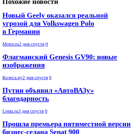
Похожие новости
Новый Geely оказался реальной
угрозой для Volkswagen Polo
в Германии
Motor.ru
2 дня спустя
0
Флагманский Genesis GV90: новые
изображения
Колеса.ру
2 дня спустя
0
Путин объявил «АвтоВАЗу»
благодарность
Lenta.ru
3 дня спустя
0
Прошла премьера пятиместной версии
бизнес-седана Senat 900