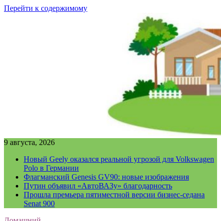
Перейти к содержимому
9 августа, 2026
Новый Geely оказался реальной угрозой для Volkswagen
Polo в Германии
Флагманский Genesis GV90: новые изображения
Путин объявил «АвтоВАЗу» благодарность
Прошла премьера пятиместной версии бизнес-седана
Senat 900
Домашний