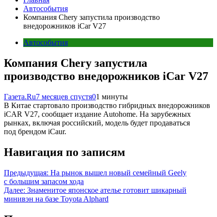
Автособытия
Компания Chery запустила производство
внедорожников iCar V27
Автособытия
Компания Chery запустила
производство внедорожников iCar V27
Газета.Ru
7 месяцев спустя
0
1 минуты
В Китае стартовало производство гибридных внедорожников
iCAR V27, сообщает издание Autohome. На зарубежных
рынках, включая российский, модель будет продаваться
под брендом iCaur.
Навигация по записям
Предыдущая:
На рынок вышел новый семейный Geely
с большим запасом хода
Далее:
Знаменитое японское ателье готовит шикарный
минивэн на базе Toyota Alphard