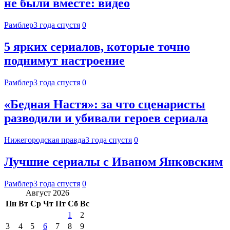
не были вместе: видео
Рамблер
3 года спустя
0
5 ярких сериалов, которые точно
поднимут настроение
Рамблер
3 года спустя
0
«Бедная Настя»: за что сценаристы
разводили и убивали героев сериала
Нижегородская правда
3 года спустя
0
Лучшие сериалы с Иваном Янковским
Рамблер
3 года спустя
0
Август 2026
Пн
Вт
Ср
Чт
Пт
Сб
Вс
1
2
3
4
5
6
7
8
9