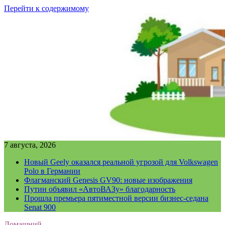
Перейти к содержимому
7 августа, 2026
Новый Geely оказался реальной угрозой для Volkswagen
Polo в Германии
Флагманский Genesis GV90: новые изображения
Путин объявил «АвтоВАЗу» благодарность
Прошла премьера пятиместной версии бизнес-седана
Senat 900
Домашний