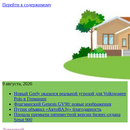
Перейти к содержимому
9 августа, 2026
Новый Geely оказался реальной угрозой для Volkswagen
Polo в Германии
Флагманский Genesis GV90: новые изображения
Путин объявил «АвтоВАЗу» благодарность
Прошла премьера пятиместной версии бизнес-седана
Senat 900
Домашний