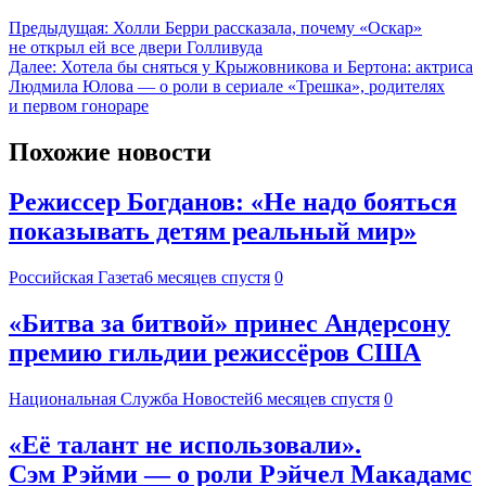
Предыдущая:
Холли Берри рассказала, почему «Оскар»
не открыл ей все двери Голливуда
Далее:
Хотела бы сняться у Крыжовникова и Бертона: актриса
Людмила Юлова — о роли в сериале «Трешка», родителях
и первом гонораре
Похожие новости
Режиссер Богданов: «Не надо бояться
показывать детям реальный мир»
Российская Газета
6 месяцев спустя
0
«Битва за битвой» принес Андерсону
премию гильдии режиссёров США
Национальная Служба Новостей
6 месяцев спустя
0
«Её талант не использовали».
Сэм Рэйми — о роли Рэйчел Макадамс