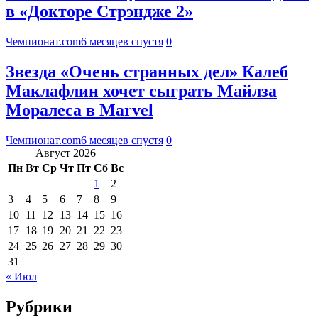
в «Докторе Стрэндже 2»
Чемпионат.com
6 месяцев спустя
0
Звезда «Очень странных дел» Калеб
Маклафлин хочет сыграть Майлза
Моралеса в Marvel
Чемпионат.com
6 месяцев спустя
0
Август 2026
Пн
Вт
Ср
Чт
Пт
Сб
Вс
1
2
3
4
5
6
7
8
9
10
11
12
13
14
15
16
17
18
19
20
21
22
23
24
25
26
27
28
29
30
31
« Июл
Рубрики