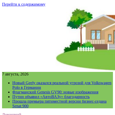
Перейти к содержимому
7 августа, 2026
Новый Geely оказался реальной угрозой для Volkswagen
Polo в Германии
Флагманский Genesis GV90: новые изображения
Путин объявил «АвтоВАЗу» благодарность
Прошла премьера пятиместной версии бизнес-седана
Senat 900
Домашний