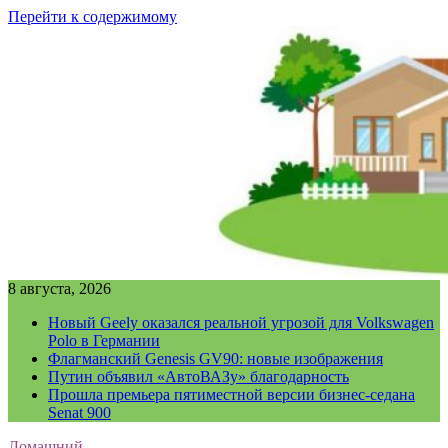
Перейти к содержимому
8 августа, 2026
Новый Geely оказался реальной угрозой для Volkswagen
Polo в Германии
Флагманский Genesis GV90: новые изображения
Путин объявил «АвтоВАЗу» благодарность
Прошла премьера пятиместной версии бизнес-седана
Senat 900
Домашний