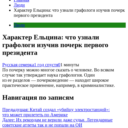
Люди
Характер Ельцина: что узнали графологи изучив почерк
первого президента
Люди
Характер Ельцина: что узнали
графологи изучив почерк первого
президента
Русская семерка
1 год спустя
0
1 минуты
По почерку можно многое сказать о человеке. Во всяком
случае так утверждает наука графология. Один
из ее разделов — почерковедение — находит широкое
практическое применение, например, в криминалистике.
Навигация по записям
Предыдущая:
Китай создал «убийцу электростанций»:
что может прилететь по Америке
Далее:
Их рекордам не верили даже судьи. Легендарные
советские атлеты так и не попали на ОИ