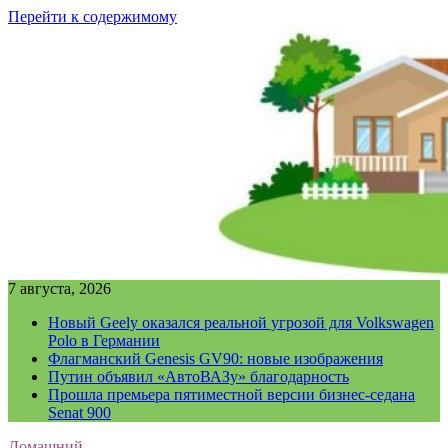
Перейти к содержимому
7 августа, 2026
Новый Geely оказался реальной угрозой для Volkswagen
Polo в Германии
Флагманский Genesis GV90: новые изображения
Путин объявил «АвтоВАЗу» благодарность
Прошла премьера пятиместной версии бизнес-седана
Senat 900
Домашний