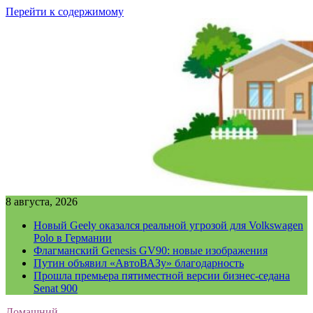
Перейти к содержимому
8 августа, 2026
Новый Geely оказался реальной угрозой для Volkswagen
Polo в Германии
Флагманский Genesis GV90: новые изображения
Путин объявил «АвтоВАЗу» благодарность
Прошла премьера пятиместной версии бизнес-седана
Senat 900
Домашний