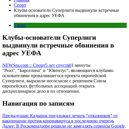
Спорт
Клубы-основатели Суперлиги выдвинули встречные
обвинения в адрес УЕФА
Спорт
Клубы-основатели Суперлиги
выдвинули встречные обвинения в
адрес УЕФА
NEWSru.com :: Спорт
5 лет спустя
0
1 минуты
"Реал", "Барселона" и "Ювентус", являющиеся клубами-
основателями провалившегося проекта европейской
Суперлиги, выразили несогласие с решением Союза
европейских футбольных ассоциаций открыть
дисциплинарное дело в их отношении.
Навигация по записям
Предыдущая:
Кадыров предложил лечить “отказников” от
вакцинации против коронавируса в последнюю очередь
Далее:
В Роскомнадзоре решили не замедлять сервисы Google,