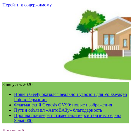
Перейти к содержимому
8 августа, 2026
Новый Geely оказался реальной угрозой для Volkswagen
Polo в Германии
Флагманский Genesis GV90: новые изображения
Путин объявил «АвтоВАЗу» благодарность
Прошла премьера пятиместной версии бизнес-седана
Senat 900
Домашний