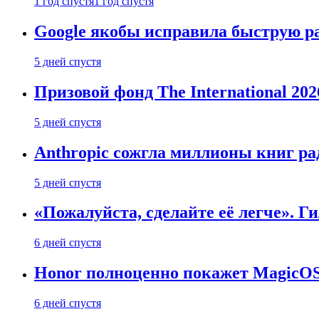
1 год спустя
1 год спустя
Google якобы исправила быструю ра
5 дней спустя
Призовой фонд The International 20
5 дней спустя
Anthropic сожгла миллионы книг ра
5 дней спустя
«Пожалуйста, сделайте её легче». Г
6 дней спустя
Honor полноценно покажет MagicOS 1
6 дней спустя