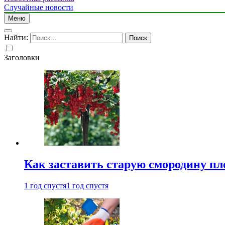
Случайные новости
Меню
Найти:
Заголовки
Как заставить старую смородину пл
1 год спустя
1 год спустя