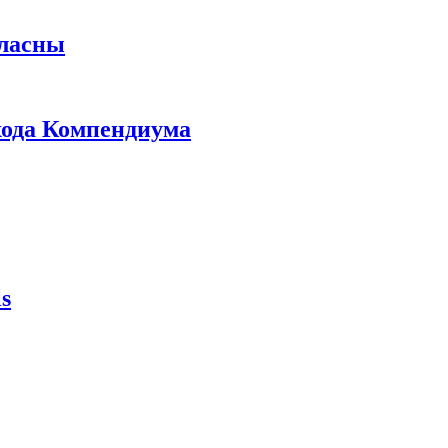
гласны
ыхода Компендиума
s