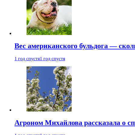
Вес американского бульдога — скол
1 год спустя
1 год спустя
Агроном Михайлова рассказала о сп