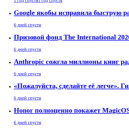
1 год спустя
1 год спустя
Google якобы исправила быструю ра
6 дней спустя
Призовой фонд The International 20
6 дней спустя
Anthropic сожгла миллионы книг ра
6 дней спустя
«Пожалуйста, сделайте её легче». Г
6 дней спустя
Honor полноценно покажет MagicOS 1
6 дней спустя