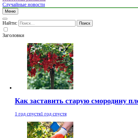
Случайные новости
Меню
Найти:
Заголовки
Как заставить старую смородину пл
1 год спустя
1 год спустя