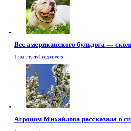
Вес американского бульдога — скол
1 год спустя
1 год спустя
Агроном Михайлова рассказала о сп