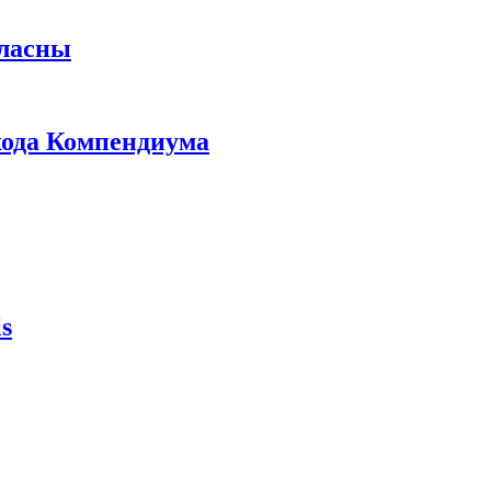
гласны
ыхода Компендиума
s