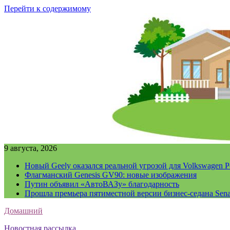
Перейти к содержимому
9 августа, 2026
Новый Geely оказался реальной угрозой для Volkswagen P
Флагманский Genesis GV90: новые изображения
Путин объявил «АвтоВАЗу» благодарность
Прошла премьера пятиместной версии бизнес-седана Sena
Домашний
Новостная рассылка