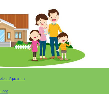
olo в Германии
t 900