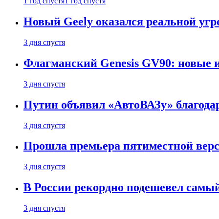
1 год спустя
1 год спустя
Новый Geely оказался реальной угро
3 дня спустя
Флагманский Genesis GV90: новые 
3 дня спустя
Путин объявил «АвтоВАЗу» благода
3 дня спустя
Прошла премьера пятиместной верси
3 дня спустя
В России рекордно подешевел сам
3 дня спустя