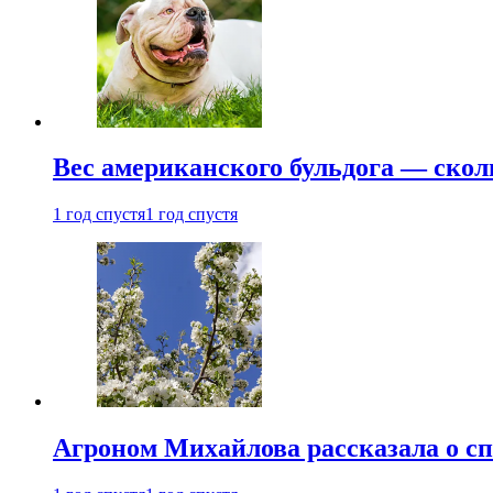
Вес американского бульдога — скол
1 год спустя
1 год спустя
Агроном Михайлова рассказала о сп