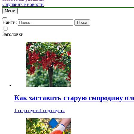
Случайные новости
Меню
Найти:
Заголовки
Как заставить старую смородину пл
1 год спустя
1 год спустя