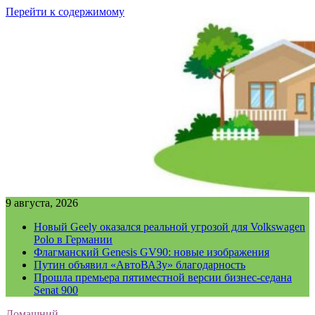
Перейти к содержимому
9 августа, 2026
Новый Geely оказался реальной угрозой для Volkswagen
Polo в Германии
Флагманский Genesis GV90: новые изображения
Путин объявил «АвтоВАЗу» благодарность
Прошла премьера пятиместной версии бизнес-седана
Senat 900
Домашний