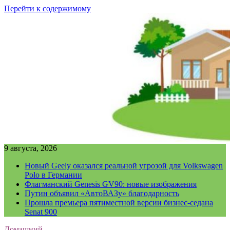
Перейти к содержимому
9 августа, 2026
Новый Geely оказался реальной угрозой для Volkswagen
Polo в Германии
Флагманский Genesis GV90: новые изображения
Путин объявил «АвтоВАЗу» благодарность
Прошла премьера пятиместной версии бизнес-седана
Senat 900
Домашний