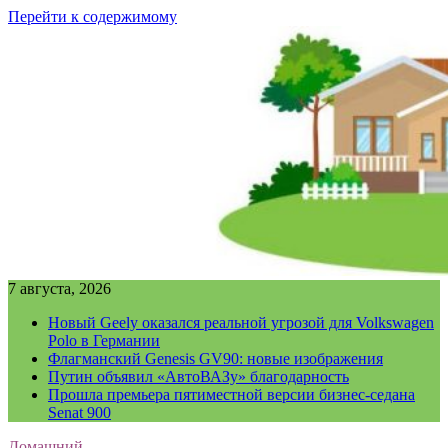
Перейти к содержимому
7 августа, 2026
Новый Geely оказался реальной угрозой для Volkswagen
Polo в Германии
Флагманский Genesis GV90: новые изображения
Путин объявил «АвтоВАЗу» благодарность
Прошла премьера пятиместной версии бизнес-седана
Senat 900
Домашний