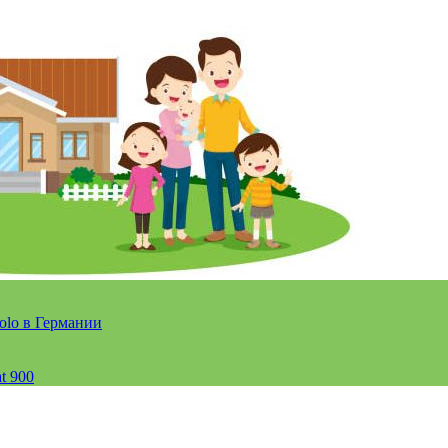
olo в Германии
t 900