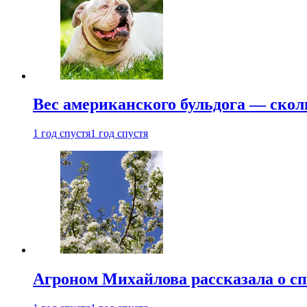
Вес американского бульдога — скол
1 год спустя
1 год спустя
Агроном Михайлова рассказала о сп