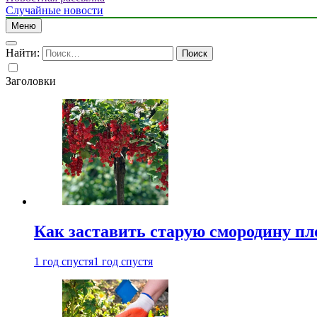
Случайные новости
Меню
Найти:
Заголовки
Как заставить старую смородину пл
1 год спустя
1 год спустя