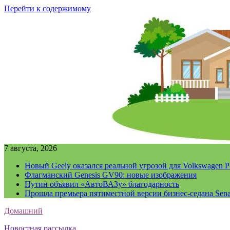
Перейти к содержимому
7 августа, 2026
Новый Geely оказался реальной угрозой для Volkswagen P
Флагманский Genesis GV90: новые изображения
Путин объявил «АвтоВАЗу» благодарность
Прошла премьера пятиместной версии бизнес-седана Sena
Домашний
Новостная рассылка