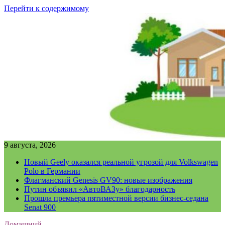
Перейти к содержимому
9 августа, 2026
Новый Geely оказался реальной угрозой для Volkswagen
Polo в Германии
Флагманский Genesis GV90: новые изображения
Путин объявил «АвтоВАЗу» благодарность
Прошла премьера пятиместной версии бизнес-седана
Senat 900
Домашний