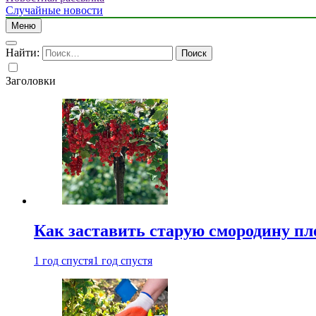
Случайные новости
Меню
Найти:
Заголовки
Как заставить старую смородину пл
1 год спустя
1 год спустя