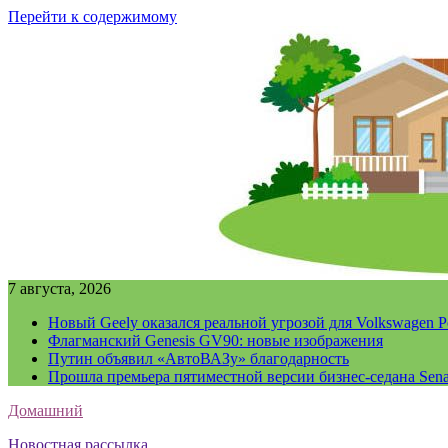
Перейти к содержимому
7 августа, 2026
Новый Geely оказался реальной угрозой для Volkswagen P
Флагманский Genesis GV90: новые изображения
Путин объявил «АвтоВАЗу» благодарность
Прошла премьера пятиместной версии бизнес-седана Sena
Домашний
Новостная рассылка