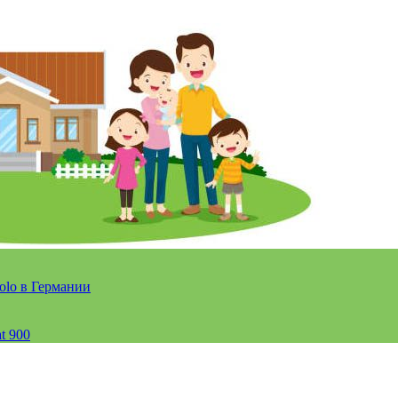
olo в Германии
t 900