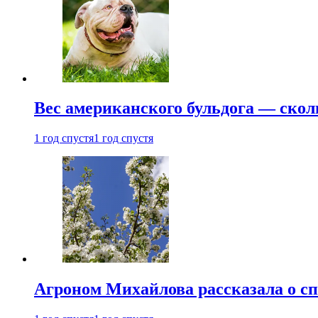
Вес американского бульдога — скол
1 год спустя
1 год спустя
Агроном Михайлова рассказала о сп