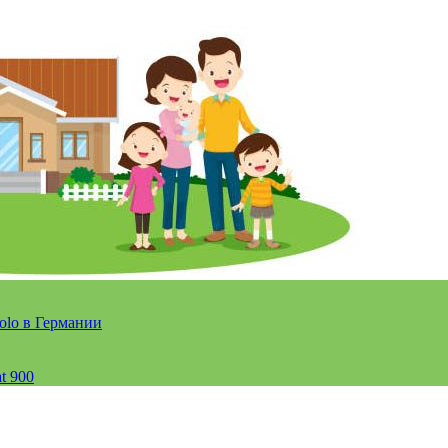
olo в Германии
t 900