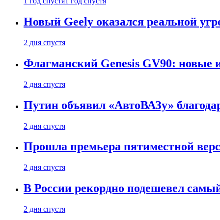
1 год спустя
1 год спустя
Новый Geely оказался реальной угро
2 дня спустя
Флагманский Genesis GV90: новые 
2 дня спустя
Путин объявил «АвтоВАЗу» благода
2 дня спустя
Прошла премьера пятиместной верси
2 дня спустя
В России рекордно подешевел сам
2 дня спустя