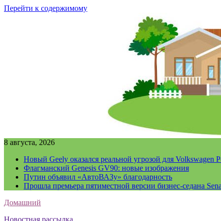
Перейти к содержимому
8 августа, 2026
Новый Geely оказался реальной угрозой для Volkswagen P
Флагманский Genesis GV90: новые изображения
Путин объявил «АвтоВАЗу» благодарность
Прошла премьера пятиместной версии бизнес-седана Sena
Домашний
Новостная рассылка