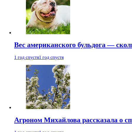
Вес американского бульдога — скол
1 год спустя
1 год спустя
Агроном Михайлова рассказала о сп