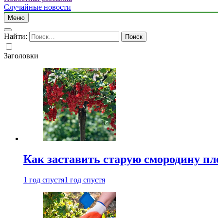
Случайные новости
Меню
Найти:
Заголовки
Как заставить старую смородину пл
1 год спустя
1 год спустя