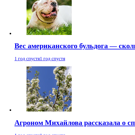
Вес американского бульдога — скол
1 год спустя
1 год спустя
Агроном Михайлова рассказала о сп