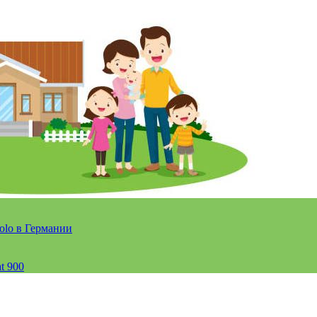
olo в Германии
t 900