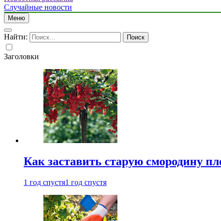
Случайные новости
Меню
Найти:
Заголовки
Как заставить старую смородину пл
1 год спустя
1 год спустя