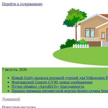
Перейти к содержимому
7 августа, 2026
Новый Geely оказался реальной угрозой для Volkswagen P
Флагманский Genesis GV90: новые изображения
Путин объявил «АвтоВАЗу» благодарность
Прошла премьера пятиместной версии бизнес-седана Sena
Домашний
Новостная рассылка