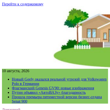
Перейти к содержимому
10 августа, 2026
Новый Geely оказался реальной угрозой для Volkswagen
Polo в Германии
Флагманский Genesis GV90: новые изображения
Путин объявил «АвтоВАЗу» благодарность
Прошла премьера пятиместной версии бизнес-седана
Senat 900
Домашний